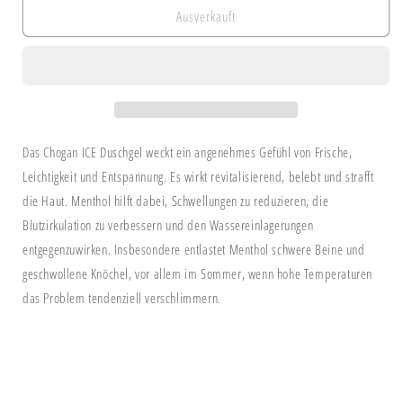
für
für
Ausverkauft
Duschgel
Duschgel
ICE
ICE
Aloe
Aloe
Vera
Vera
&amp;
&amp;
Menthol
Menthol
Das Chogan ICE Duschgel weckt ein angenehmes Gefühl von Frische,
Leichtigkeit und Entspannung. Es wirkt revitalisierend, belebt und strafft
die Haut. Menthol hilft dabei, Schwellungen zu reduzieren, die
Blutzirkulation zu verbessern und den Wassereinlagerungen
entgegenzuwirken. Insbesondere entlastet Menthol schwere Beine und
geschwollene Knöchel, vor allem im Sommer, wenn hohe Temperaturen
das Problem tendenziell verschlimmern.