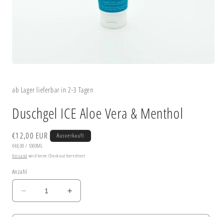
Medien
1
in
ab Lager lieferbar in 2-3 Tagen
Modal
öffnen
Duschgel ICE Aloe Vera & Menthol
Normaler
€12,00 EUR
Ausverkauft
GRUNDPREIS
PRO
Preis
€48,00
/
1000ML
Versand
wird beim Checkout berechnet
Anzahl
Verringere
Erhöhe
die
die
Menge
Menge