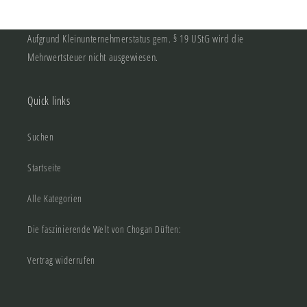
Aufgrund Kleinunternehmerstatus gem. § 19 UStG wird die
Mehrwertsteuer nicht ausgewiesen.
Quick links
Suchen
Startseite
Alle Kategorien
Die faszinierende Welt von Chogan Düften:
Vertrag widerrufen