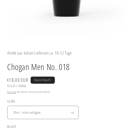
Medien
1
in
direkt aus Italien Lieferzeit ca. 10-12 Tage
Modal
öffnen
Chogan Men No. 018
Normaler
€18,00 EUR
Ausverkauft
GRUNDPREIS
PRO
Preis
€514,29
/
1000ML
Versand
wird beim Checkout berechnet
Größe
Anzahl