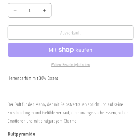
Verringere
Erhöhe
die
die
Menge
Menge
für
für
Ausverkauft
Chogan
Chogan
Men
Men
No.
No.
018
018
Weitere Bezahlmöglichkeiten
Herrenparfüm mit 30% Essenz
Der Duft für den Mann, der mit Selbstvertrauen spricht und auf seine
Entscheidungen und Gefühle vertraut; eine unvergessliche Essenz, voller
Emotionen und mit einzigartigem Charme.
Duftpyramide