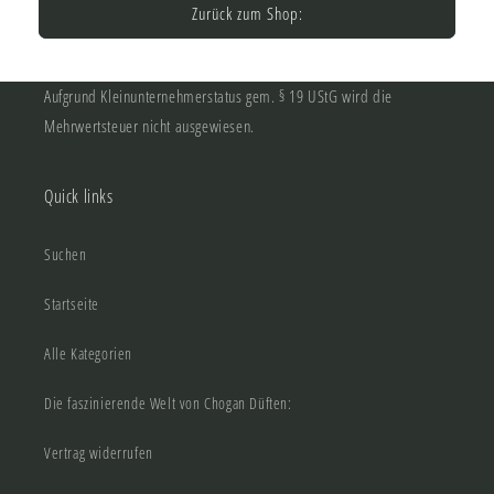
Zurück zum Shop:
Aufgrund Kleinunternehmerstatus gem. § 19 UStG wird die
Mehrwertsteuer nicht ausgewiesen.
Quick links
Suchen
Startseite
Alle Kategorien
Die faszinierende Welt von Chogan Düften:
Vertrag widerrufen